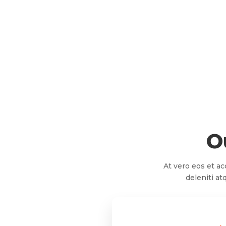
O
At vero eos et a
deleniti at