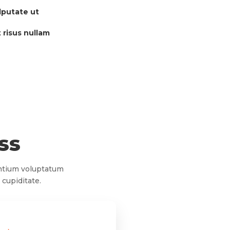
lputate ut
 risus nullam
ss
entium voluptatum
 cupiditate.