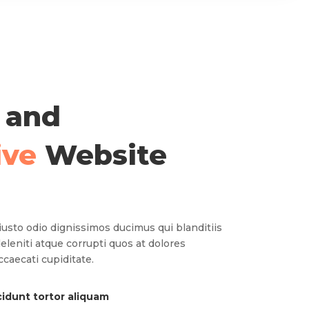
 and
ive
Website
usto odio dignissimos ducimus qui blanditiis
leniti atque corrupti quos at dolores
ccaecati cupiditate.
idunt tortor aliquam