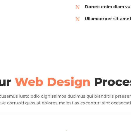
N
Donec enim diam vu
N
Ullamcorper sit amet
ur
Web Design
Proce
ccusamus iusto odio dignissimos ducimus qui blanditiis praes
que corrupti quos at dolores molestias excepturi sint occaecati